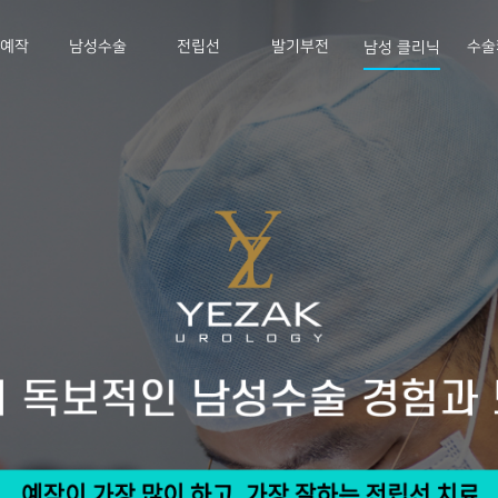
E예작
남성수술
전립선
발기부전
수술
남성 클리닉